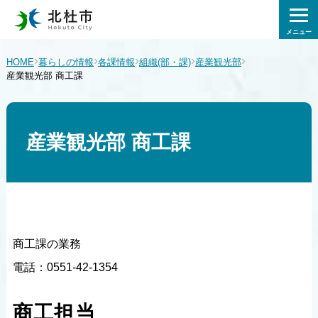
メニュー
›
›
›
›
›
HOME
暮らしの情報
各課情報
組織(部・課)
産業観光部
産業観光部 商工課
産業観光部 商工課
商工課の業務
電話：0551-42-1354
商工担当