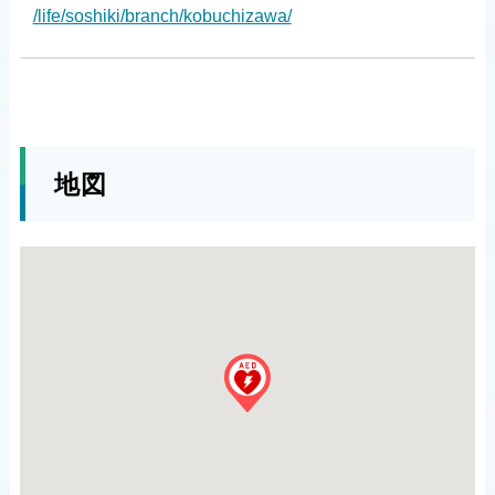
/life/soshiki/branch/kobuchizawa/
地図