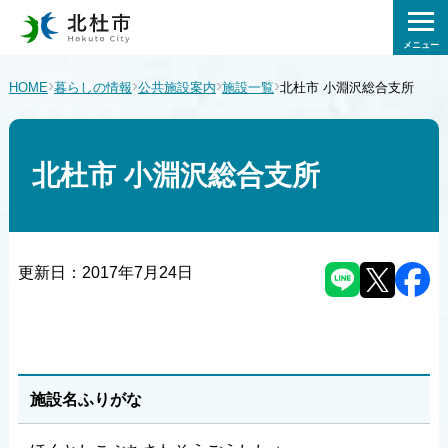
メニュー
›
›
›
›
HOME
暮らしの情報
公共施設案内
施設一覧
北杜市 小淵沢総合支所
北杜市 小淵沢総合支所
更新日：
2017年7月24日
施設名ふりがな