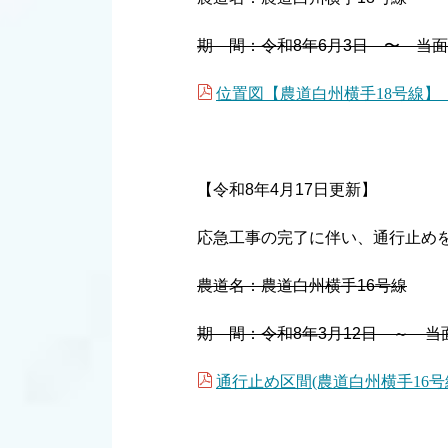
期 間：令和8年6月3日 〜 当
位置図【農道白州横手18号線】 (PD
【令和8年4月17日更新】
応急工事の完了に伴い、通行止め
農道名：農道白州横手16号線
期 間：令和8年3月12日 ～ 当
通行止め区間(農道白州横手16号線) 