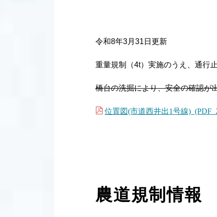
令和8年3月31日更新
重量規制（4t）実施のうえ、通行
橋台の洗掘により、安全の確認が
位置図(市道西井出1号線) (PDF 2
農道規制情報