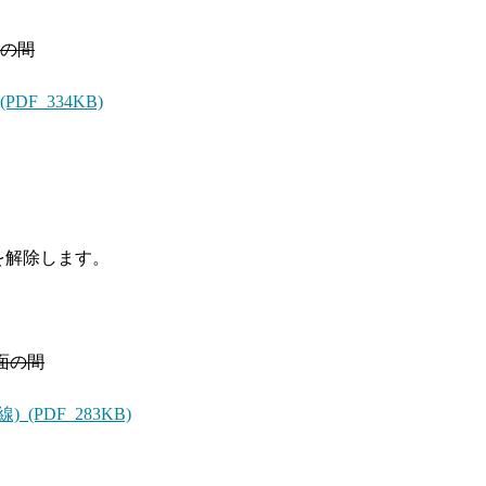
面の間
F 334KB)
を解除します。
面の間
(PDF 283KB)