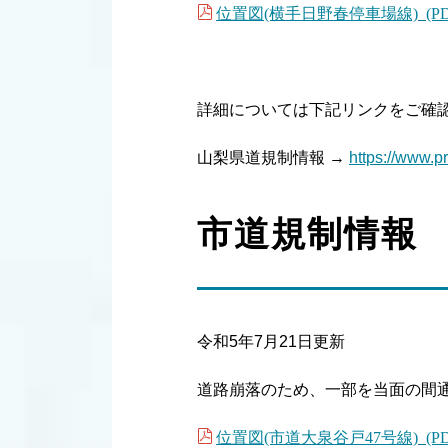
位置図(横手日野春停車場線) (PDF
詳細については下記リンクをご確
山梨県道規制情報 →
https://www.p
市道規制情報
令和5年7月21日更新
道路崩落のため、一部を当面の間
位置図(市道大泉谷戸47号線) (PDF