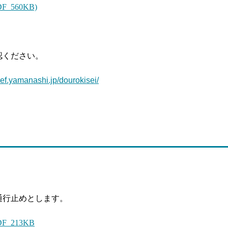
 560KB)
認ください。
ref.yamanashi.jp/dourokisei/
通行止めとします。
 213KB