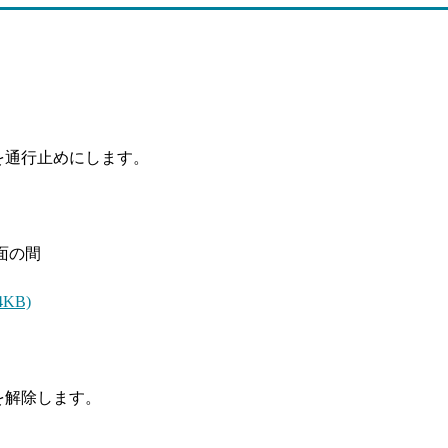
を通行止めにします。
面の間
KB)
を解除します。