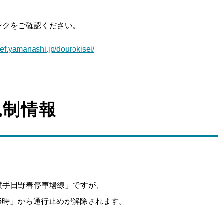
ンクをご確認ください。
ref.yamanashi.jp/dourokisei/
規制情報
横手日野春停車場線」ですが、
15時」から通行止めが解除されます。