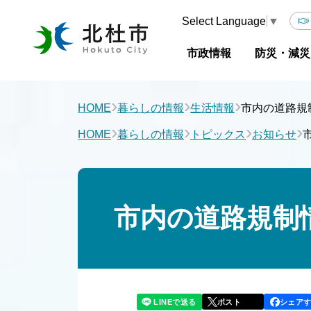
Select Language
▼
市政情報
防災・減災
›
›
›
HOME
暮らしの情報
生活情報
市内の道路規
›
›
›
›
HOME
暮らしの情報
トピックス
お知らせ
市内の道路規制
LINEで送る
シェア
ポスト