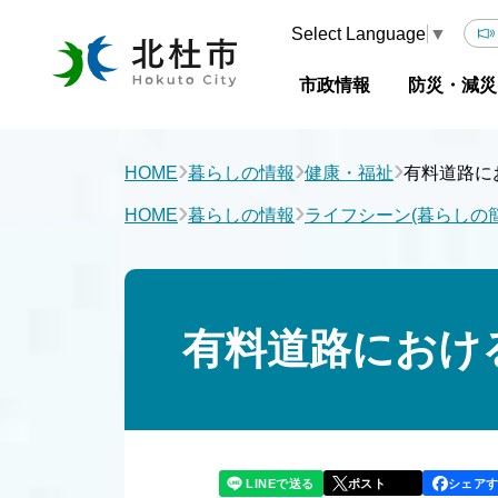
Select Language
▼
市政情報
防災・減災
›
›
›
HOME
暮らしの情報
健康・福祉
有料道路に
›
›
HOME
暮らしの情報
ライフシーン(暮らしの
有料道路におけ
LINEで送る
シェア
ポスト