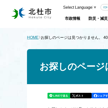
Select Language
▼
市政情報
防災・減災
›
HOME
お探しのページは見つかりません。 404 N
お探しのページは見
LINEで送る
シェア
ポスト