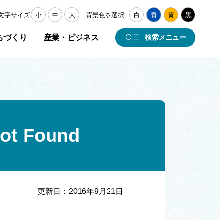
文字サイズ
小
中
大
背景色を選択
白
青
黄
黒
ちづくり
産業・ビジネス
検索メニュー
 Found
更新日：
2016年9月21日