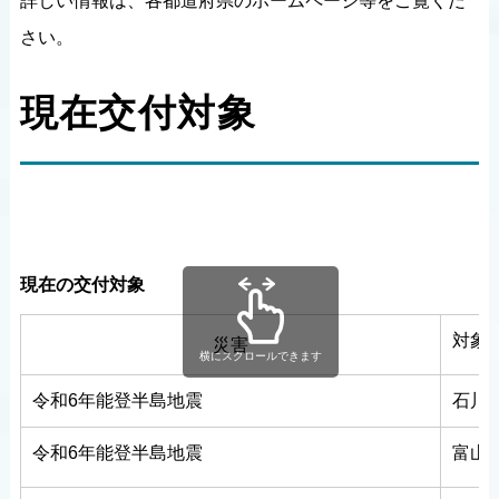
詳しい情報は、各都道府県のホームページ等をご覧くだ
さい。
現在交付対象
現在の交付対象
対象
災害
横にスクロールできます
令和6年能登半島地震
石川
令和6年能登半島地震
富山