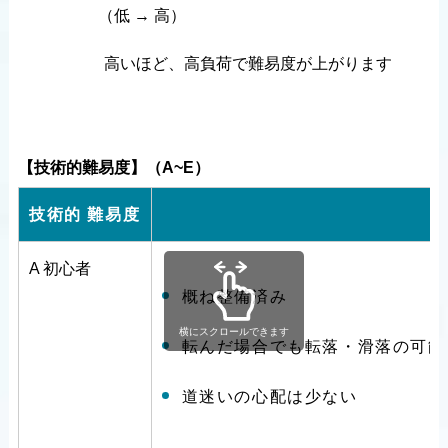
（低 → 高）
高いほど、高負荷で難易度が上がります
【技術的難易度】（A~E）
技術的
難易度
A
初心者
概ね整備済み
横にスクロールできます
転んだ場合でも転落・滑落の可能
道迷いの心配は少ない