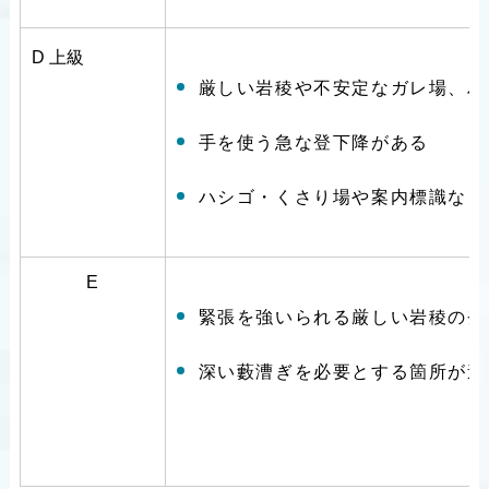
D
上級
厳しい岩稜や不安定なガレ場、ハ
手を使う急な登下降がある
ハシゴ・くさり場や案内標識など
E
緊張を強いられる厳しい岩稜の登
深い藪漕ぎを必要とする箇所が連