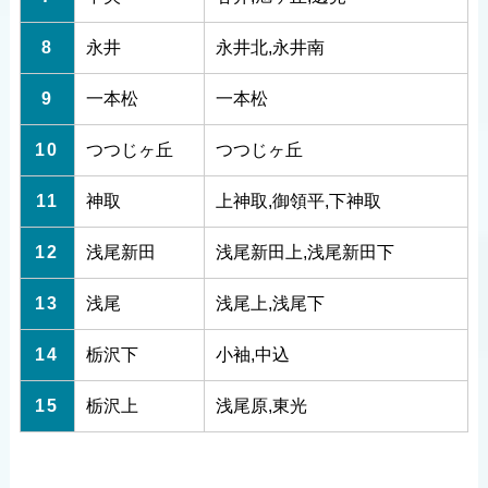
8
永井
永井北,永井南
9
一本松
一本松
10
つつじヶ丘
つつじヶ丘
11
神取
上神取,御領平,下神取
12
浅尾新田
浅尾新田上,浅尾新田下
13
浅尾
浅尾上,浅尾下
14
栃沢下
小袖,中込
15
栃沢上
浅尾原,東光