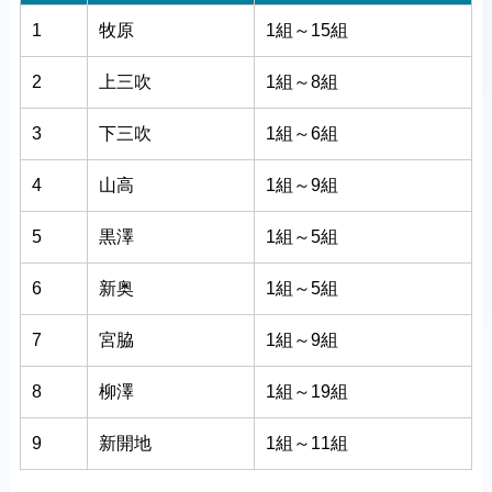
1
牧原
1組～15組
2
上三吹
1組～8組
3
下三吹
1組～6組
4
山高
1組～9組
5
黒澤
1組～5組
6
新奥
1組～5組
7
宮脇
1組～9組
8
柳澤
1組～19組
9
新開地
1組～11組