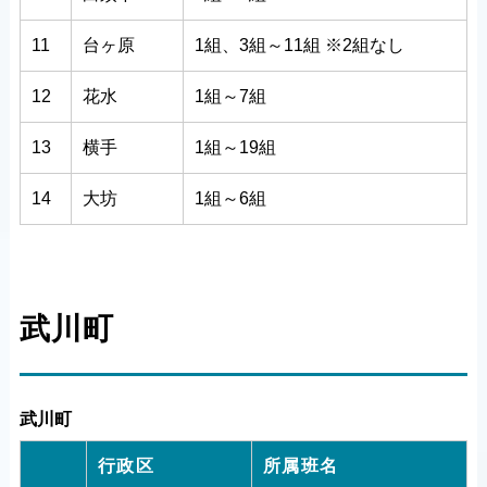
11
台ヶ原
1組、3組～11組 ※2組なし
12
花水
1組～7組
13
横手
1組～19組
14
大坊
1組～6組
武川町
武川町
行政区
所属班名