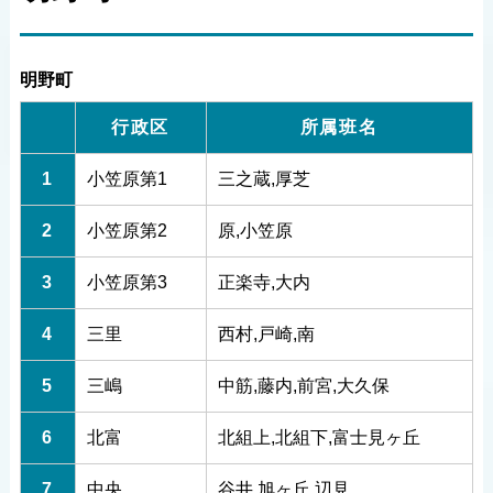
明野町
行政区
所属班名
1
小笠原第1
三之蔵,厚芝
2
小笠原第2
原,小笠原
3
小笠原第3
正楽寺,大内
4
三里
西村,戸崎,南
5
三嶋
中筋,藤内,前宮,大久保
6
北富
北組上,北組下,富士見ヶ丘
7
中央
谷井,旭ヶ丘,辺見