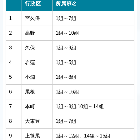
行政区
所属班名
1
宮久保
1組～7組
2
高野
1組～10組
3
久保
1組～9組
4
岩窪
1組～5組
5
小淵
1組～8組
6
尾根
1組～16組
7
本町
1組～8組,10組～14組
8
大東豊
1組～7組
9
上笹尾
1組～12組、14組～15組