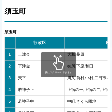
須玉町
須玉町
行政区
所
1
上津金
大和,桑原
2
下津金
御所,下原,和田
横にスクロールできます
3
穴平
川又,前村,中村,二日市場
4
若神子上
上宿の一,上宿の二,上宿
5
若神子中
中町,さくら団地