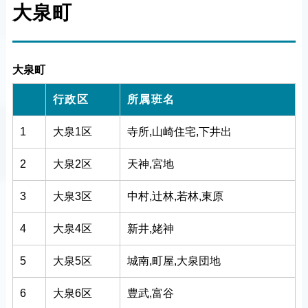
大泉町
大泉町
行政区
所属班名
1
大泉1区
寺所,山崎住宅,下井出
2
大泉2区
天神,宮地
3
大泉3区
中村,辻林,若林,東原
4
大泉4区
新井,姥神
5
大泉5区
城南,町屋,大泉団地
6
大泉6区
豊武,富谷