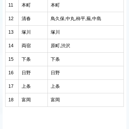
11
本町
本町
12
清春
鳥久保,中丸,柿平,蕪,中島
13
塚川
塚川
14
両宿
原町,渋沢
15
下条
下条
16
日野
日野
17
上条
上条
18
富岡
富岡