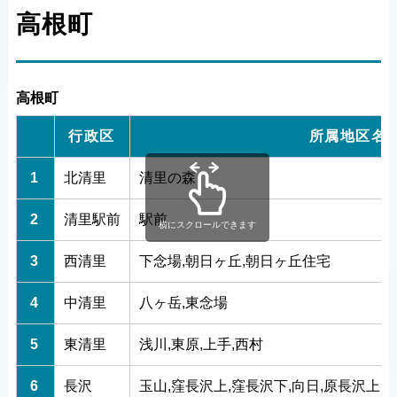
高根町
高根町
行政区
所属地区名
1
北清里
清里の森
2
清里駅前
駅前
横にスクロールできます
3
西清里
下念場,朝日ヶ丘,朝日ヶ丘住宅
4
中清里
八ヶ岳,東念場
5
東清里
浅川,東原,上手,西村
6
長沢
玉山,窪長沢上,窪長沢下,向日,原長沢上,