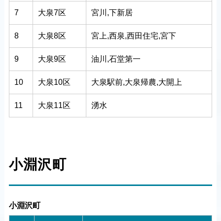
7
大泉7区
宮川,下新居
8
大泉8区
宮上,西泉,西田住宅,宮下
9
大泉9区
油川,石堂第一
10
大泉10区
大泉駅前,大泉帰農,大開上
11
大泉11区
湧水
小淵沢町
小淵沢町