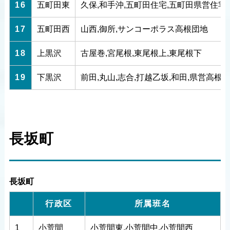
16
五町田東
久保,和手沖,五町田住宅,五町田県営住宅
17
五町田西
山西,御所,サンコーポラス高根団地
18
上黒沢
古屋巻,宮尾根,東尾根上,東尾根下
19
下黒沢
前田,丸山,志合,打越乙坂,和田,県営高根
長坂町
長坂町
行政区
所属班名
1
小荒間
小荒間東,小荒間中,小荒間西