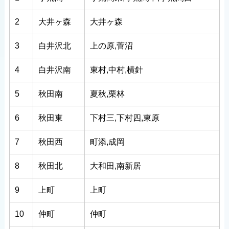
2
大井ヶ森
大井ヶ森
3
白井沢北
上の原,菅沼
4
白井沢南
東村,中村,横針
5
秋田南
夏秋,栗林
6
秋田東
下村三,下村四,東原
7
秋田西
町添,成岡
8
秋田北
大和田,南新居
9
上町
上町
10
仲町
仲町