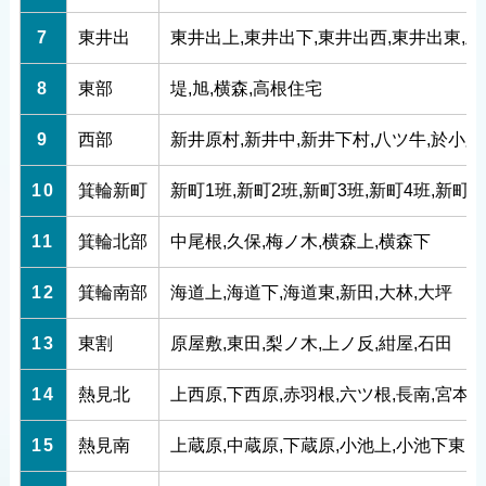
7
東井出
東井出上,東井出下,東井出西,東井出東,
8
東部
堤,旭,横森,高根住宅
9
西部
新井原村,新井中,新井下村,八ツ牛,於小路
10
箕輪新町
新町1班,新町2班,新町3班,新町4班,新町5
11
箕輪北部
中尾根,久保,梅ノ木,横森上,横森下
12
箕輪南部
海道上,海道下,海道東,新田,大林,大坪
13
東割
原屋敷,東田,梨ノ木,上ノ反,紺屋,石田
14
熱見北
上西原,下西原,赤羽根,六ツ根,長南,宮本
15
熱見南
上蔵原,中蔵原,下蔵原,小池上,小池下東,