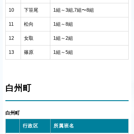
10
下笹尾
1組～3組,7組〜8組
11
松向
1組～8組
12
女取
1組～2組
13
篠原
1組～5組
白州町
白州町
行政区
所属班名