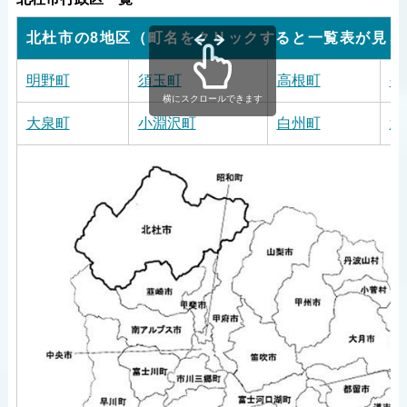
北杜市の8地区（町名をクリックすると一覧表が見ら
明野町
須玉町
高根町
長
横にスクロールできます
大泉町
小淵沢町
白州町
武