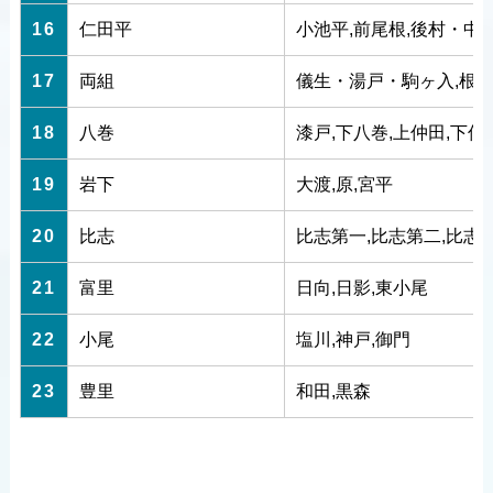
16
仁田平
小池平,前尾根,後村・中
17
両組
儀生・湯戸・駒ヶ入,根古
18
八巻
漆戸,下八巻,上仲田,下仲
19
岩下
大渡,原,宮平
20
比志
比志第一,比志第二,比志
21
富里
日向,日影,東小尾
22
小尾
塩川,神戸,御門
23
豊里
和田,黒森