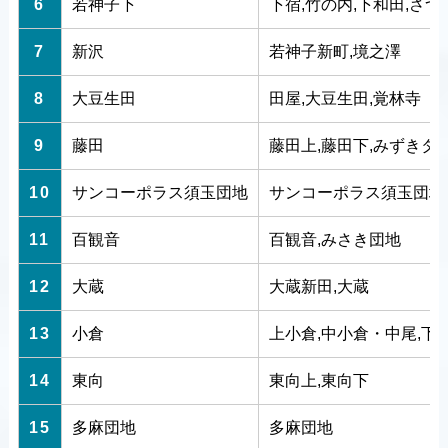
6
若神子下
下宿,竹の内,下和田,さつ
7
新沢
若神子新町,境之澤
8
大豆生田
田屋,大豆生田,覚林寺
9
藤田
藤田上,藤田下,みずきタ
10
サンコーポラス須玉団地
サンコーポラス須玉団地
11
百観音
百観音,みさき団地
12
大蔵
大蔵新田,大蔵
13
小倉
上小倉,中小倉・中尾,下
14
東向
東向上,東向下
15
多麻団地
多麻団地