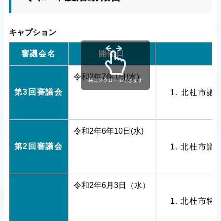
キャプション
審議会名
開催日
令和2年7年1日(水)
横にスクロールできます
第3回審議会
北杜市議
令和2年6年10日(水)
第2回審議会
北杜市議
令和2年6月3日（水）
北杜市特