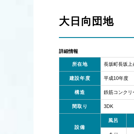
大日向団地
詳細情報
所在地
長坂町長坂上条
建設年度
平成10年度
構造
鉄筋コンクリ
間取り
3DK
風呂
設備