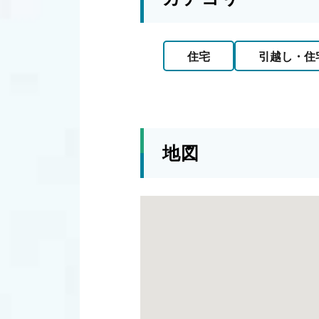
住宅
引越し・住
地図