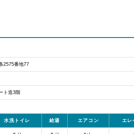
2575番地77
ート造3階
水洗トイレ
給湯
エアコン
エレ