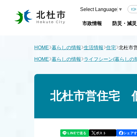
Select Language
▼
市政情報
防災・減災
›
›
›
›
HOME
暮らしの情報
生活情報
住宅
北杜市
›
›
HOME
暮らしの情報
ライフシーン(暮らしの
北杜市営住宅 
LINEで送る
シェア
ポスト