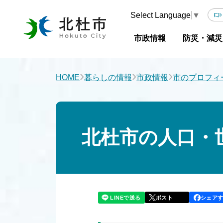
Select Language
▼
市政情報
防災・減災
›
›
›
HOME
暮らしの情報
市政情報
市のプロフィ
北杜市の人口・世
LINEで送る
シェア
ポスト