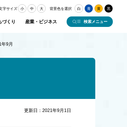
文字サイズ
小
中
大
背景色を選択
白
青
黄
黒
ちづくり
産業・ビジネス
検索メニュー
1年9月
更新日：
2021年9月1日