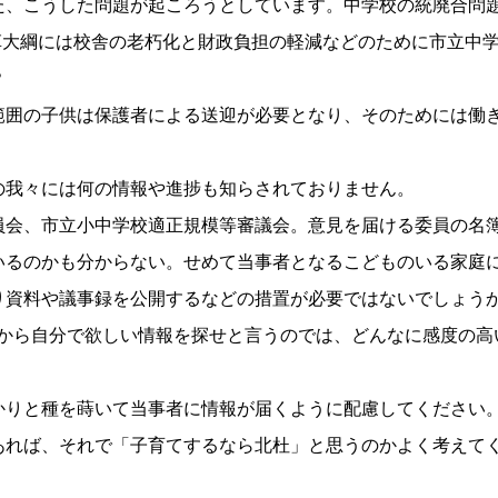
た、こうした問題が起ころうとしています。中学校の統廃合問
行政改革大綱には校舎の老朽化と財政負担の軽減などのために市立
？
範囲の子供は保護者による送迎が必要となり、そのためには働
の我々には何の情報や進捗も知らされておりません。
員会、市立小中学校適正規模等審議会。意見を届ける委員の名
いるのかも分からない。せめて当事者となるこどものいる家庭
り資料や議事録を公開するなどの措置が必要ではないでしょう
るから自分で欲しい情報を探せと言うのでは、どんなに感度の高
かりと種を蒔いて当事者に情報が届くように配慮してください
あれば、それで「子育てするなら北杜」と思うのかよく考えて