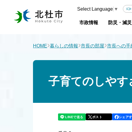
Select Language
▼
市政情報
防災・減災
›
›
›
HOME
暮らしの情報
市長の部屋
市長への手
子育てのしやす
LINEで送る
シェア
ポスト