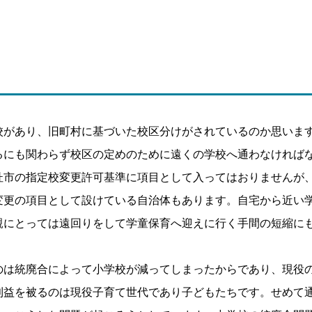
校があり、旧町村に基づいた校区分けがされているのか思いま
るにも関わらず校区の定めのために遠くの学校へ通わなければ
杜市の指定校変更許可基準に項目として入ってはおりませんが
変更の項目として設けている自治体もあります。自宅から近い
親にとっては遠回りをして学童保育へ迎えに行く手間の短縮に
のは統廃合によって小学校が減ってしまったからであり、現役
利益を被るのは現役子育て世代であり子どもたちです。せめて