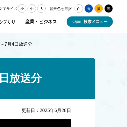
文字サイズ
小
中
大
背景色を選択
白
青
黄
黒
ちづくり
産業・ビジネス
検索メニュー
日～7月4日放送分
4日放送分
更新日：
2025年6月28日