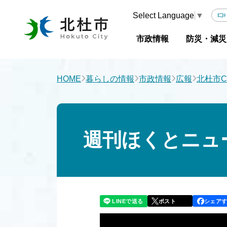
Select Language
▼
市政情報
防災・減災
›
›
›
›
HOME
暮らしの情報
市政情報
広報
北杜市C
週刊ほくとニュー
LINEで送る
シェア
ポスト