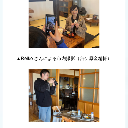
▲Reiko さんによる市内撮影（台ケ原金精軒）