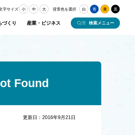
文字サイズ
小
中
大
背景色を選択
白
青
黄
黒
ちづくり
産業・ビジネス
検索メニュー
 Found
更新日：
2016年9月21日