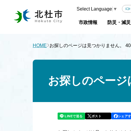
Select Language
▼
市政情報
防災・減災
›
HOME
お探しのページは見つかりません。 404 N
お探しのページは見
LINEで送る
シェア
ポスト