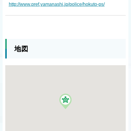
http://www.pref.yamanashi.jp/police/hokuto-ps/
地図