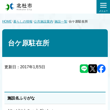
メニュー
›
›
›
›
HOME
暮らしの情報
公共施設案内
施設一覧
台ケ原駐在所
台ケ原駐在所
更新日：
2017年1月5日
施設名ふりがな