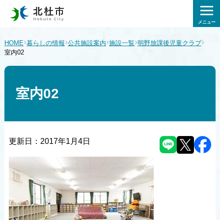
メニュー
›
›
›
›
›
HOME
暮らしの情報
公共施設案内
施設一覧
明野放課後児童クラブ
室内02
室内02
更新日：
2017年1月4日