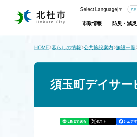
Select Language
▼
市政情報
防災・減災
›
›
›
HOME
暮らしの情報
公共施設案内
施設一覧
須玉町デイサー
LINEで送る
シェア
ポスト