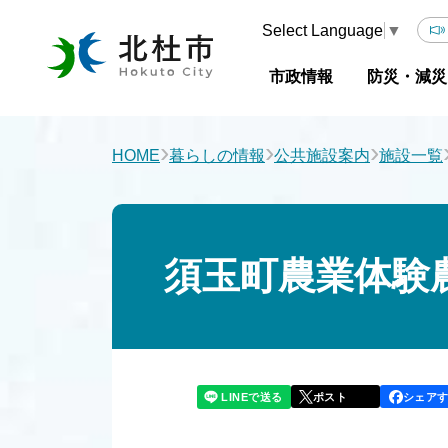
Select Language
▼
市政情報
防災・減災
›
›
›
HOME
暮らしの情報
公共施設案内
施設一覧
須玉町農業体験
LINEで送る
シェア
ポスト