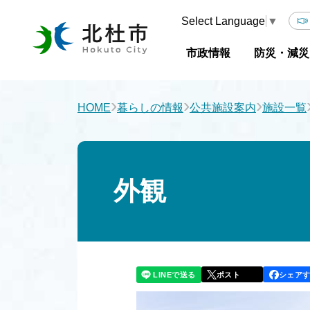
Select Language
▼
市政情報
防災・減災
›
›
›
HOME
暮らしの情報
公共施設案内
施設一覧
外観
LINEで送る
シェア
ポスト