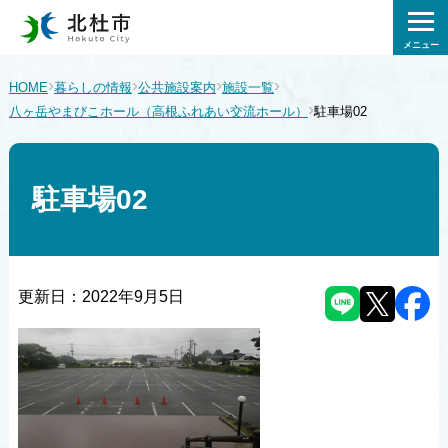
メニュー
›
›
›
›
HOME
暮らしの情報
公共施設案内
施設一覧
›
八ヶ岳やまびこホール（高根ふれあい交流ホール）
駐車場02
駐車場02
更新日：
2022年9月5日