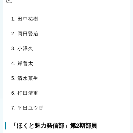
た。
田中祐樹
岡田賢治
小澤久
岸善太
清水菜生
打田清重
平出ユウ香
「ほくと魅力発信部」第2期部員