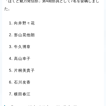
「ほくと魅力発信部」第4期部員として7名を委嘱しまし
た。
向井野々花
形山晃他朗
牛久博章
高山幸子
片桐美貴子
石川友香
横田春江