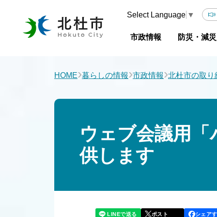
Select Language
▼
市政情報
防災・減災
›
›
›
HOME
暮らしの情報
市政情報
北杜市の取り
ウェブ会議用「
供します
LINEで送る
シェア
ポスト