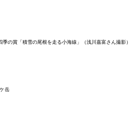
ト四季の賞「積雪の尾根を走る小海線」（浅川嘉富さん撮影）
ケ岳