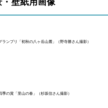
景・壁紙用画像
トグランプリ「初秋の八ヶ岳山麓」（野寺勝さん撮影）
ト四季の賞「里山の春」（杉坂信さん撮影）