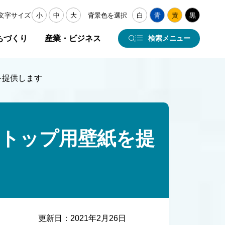
文字サイズ
小
中
大
背景色を選択
白
青
黄
黒
ちづくり
産業・ビジネス
検索メニュー
を提供します
クトップ用壁紙を提
更新日：
2021年2月26日