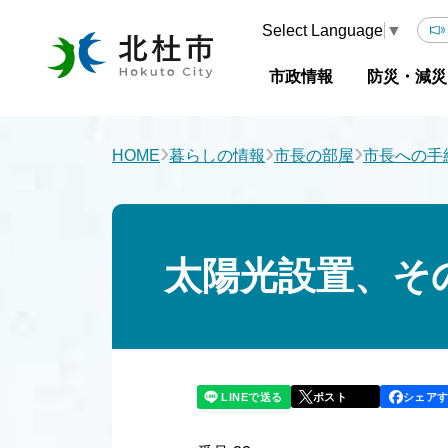
Select Language
▼
市政情報
防災・減災
›
›
›
HOME
暮らしの情報
市長の部屋
市長への手
太陽光設置、そ
LINEで送る
シェア
ポスト