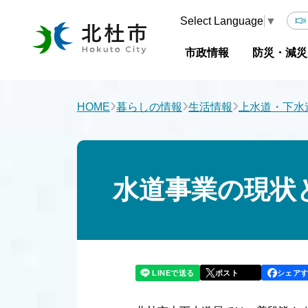
Select Language
▼
市政情報
防災・減災
›
›
›
HOME
暮らしの情報
生活情報
上水道・下水
水道事業の現状
LINEで送る
シェア
ポスト