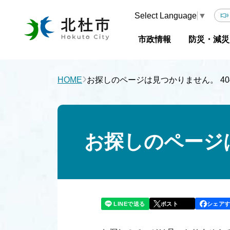
Select Language
▼
市政情報
防災・減災
›
HOME
お探しのページは見つかりません。 404 N
お探しのページは見
LINEで送る
シェア
ポスト