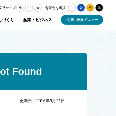
文字サイズ
小
中
大
背景色を選択
白
青
黄
黒
ちづくり
産業・ビジネス
検索メニュー
 Found
更新日：
2016年9月21日