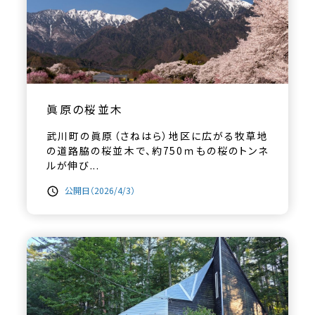
眞原の桜並木
武川町の眞原（さねはら）地区に広がる牧草地
の道路脇の桜並木で、約750ｍもの桜のトンネ
ルが伸び...
公開日（2026/4/3）