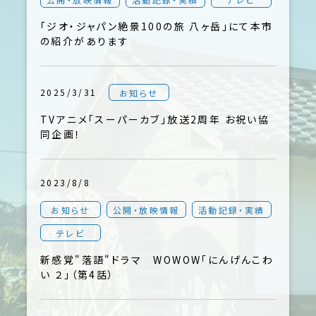
「ジオ・ジャパン絶景100の旅 八ヶ岳」にて本市
の紹介があります
2025/3/31
お知らせ
TVアニメ「スーパーカブ」放送2周年 お祝い協
同企画！
2023/8/8
お知らせ
公開・放映情報
活動記録・実績
テレビ
新感覚"落語"ドラマ WOWOW「にんげんこわ
い ２」（第4話）