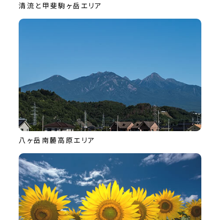
清流と甲斐駒ヶ岳エリア
八ヶ岳南麓高原エリア