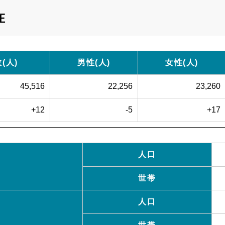
在
(人)
男性(人)
女性(人)
45,516
22,256
23,260
+12
-5
+17
人口
世帯
人口