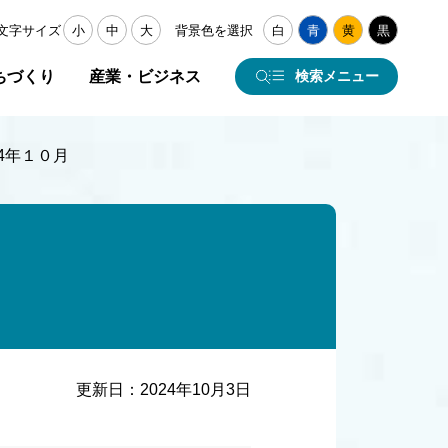
文字サイズ
小
中
大
背景色を選択
白
青
黄
黒
ちづくり
産業・ビジネス
検索メニュー
4年１０月
更新日：
2024年10月3日