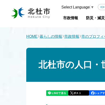
Select Language
▼
市政情報
防災・減災
›
›
›
HOME
暮らしの情報
市政情報
市のプロフィ
北杜市の人口・世
LINEで送る
シェア
ポスト