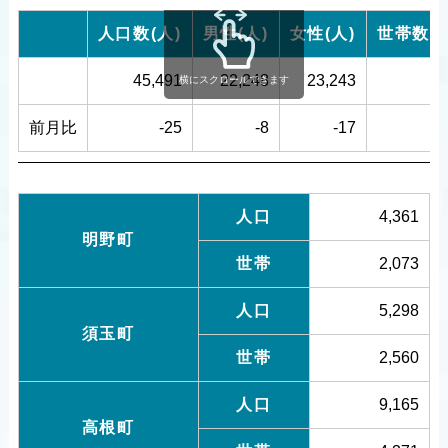
人口数(人)
男性(人)
女性(人)
世帯数(
45,491
22,248
23,243
22
横にスクロールできます
前月比
-25
-8
-17
人口
4,361
明野町
世帯
2,073
人口
5,298
須玉町
世帯
2,560
人口
9,165
高根町