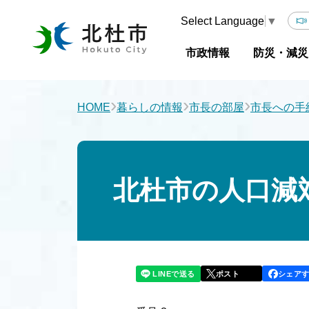
Select Language
▼
市政情報
防災・減災
›
›
›
HOME
暮らしの情報
市長の部屋
市長への手
北杜市の人口減
LINEで送る
シェア
ポスト