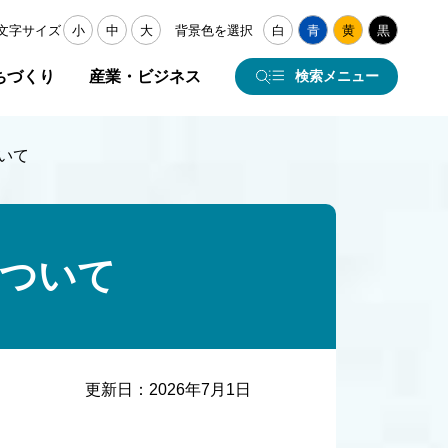
文字サイズ
小
中
大
背景色を選択
白
青
黄
黒
ちづくり
産業・ビジネス
検索メニュー
いて
について
更新日：
2026年7月1日