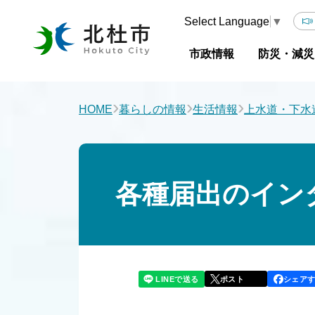
Select Language
▼
市政情報
防災・減災
›
›
›
HOME
暮らしの情報
生活情報
上水道・下水
各種届出のイン
LINEで送る
シェア
ポスト