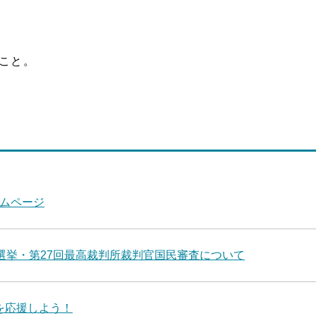
こと。
ムページ
選挙・第27回最高裁判所裁判官国民審査について
を応援しよう！