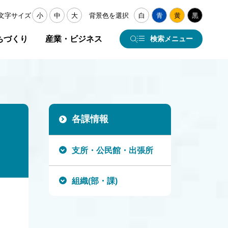
文字サイズ
小
中
大
背景色を選択
白
青
黄
黒
ちづくり
産業・ビジネス
検索メニュー
各課情報
支所・公民館・出張所
組織(部・課)