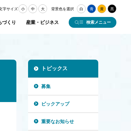
文字サイズ
小
中
大
背景色を選択
白
青
黄
黒
ちづくり
産業・ビジネス
検索メニュー
トピックス
募集
ピックアップ
重要なお知らせ