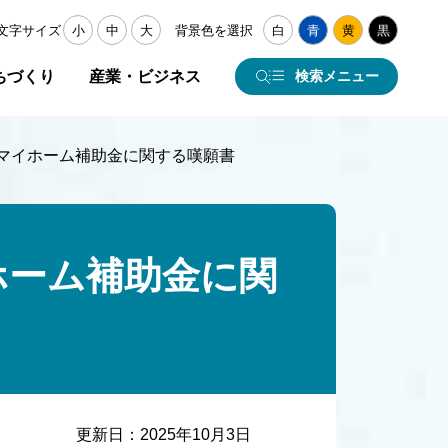
文字サイズ
小
中
大
背景色を選択
白
青
黄
黒
ちづくり
産業・ビジネス
検索メニュー
援マイホーム補助金に関する嘆願書
ホーム補助金に関
更新日：
2025年10月3日