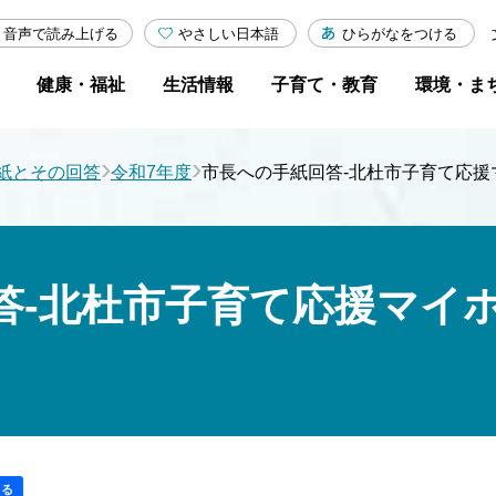
やさしい日本語
ひらがなをつける
音声で読み上げる
健康・福祉
生活情報
子育て・教育
環境・ま
›
›
紙とその回答
令和7年度
市長への手紙回答-北杜市子育て応
答-北杜市子育て応援マイ
する