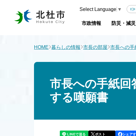
Select Language
▼
市政情報
防災・減災
›
›
›
HOME
暮らしの情報
市長の部屋
市長への手
市長への手紙回
する嘆願書
LINEで送る
シェア
ポスト