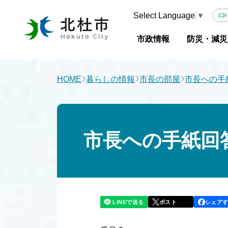
Select Language
▼
市政情報
防災・減災
›
›
›
HOME
暮らしの情報
市長の部屋
市長への手
市長への手紙回
LINEで送る
シェア
ポスト