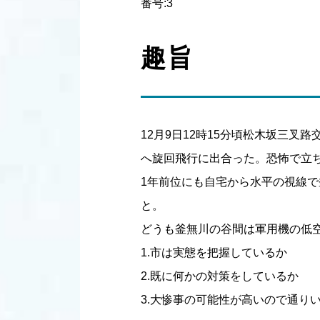
番号:3
趣旨
12月9日12時15分頃松木坂三
へ旋回飛行に出合った。恐怖で立
1年前位にも自宅から水平の視線
と。
どうも釜無川の谷間は軍用機の低
1.市は実態を把握しているか
2.既に何かの対策をしているか
3.大惨事の可能性が高いので通り