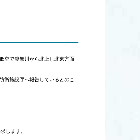
常な低空で釜無川から北上し北東方面
防衛施設庁へ報告しているとのこ
要求します。