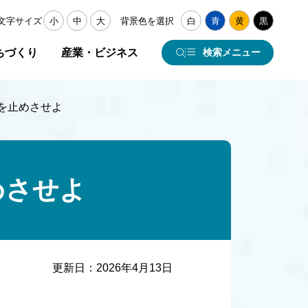
文字サイズ
小
中
大
背景色を選択
白
青
黄
黒
ちづくり
産業・ビジネス
検索メニュー
を止めさせよ
めさせよ
更新日：
2026年4月13日