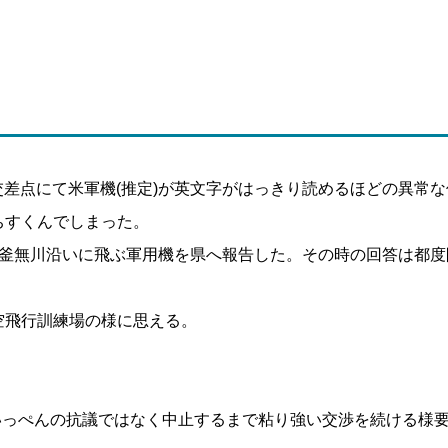
叉路交差点にて米軍機(推定)が英文字がはっきり読めるほどの異
ちすくんでしまった。
で釜無川沿いに飛ぶ軍用機を県へ報告した。その時の回答は都度
空飛行訓練場の様に思える。
いっぺんの抗議ではなく中止するまで粘り強い交渉を続ける様