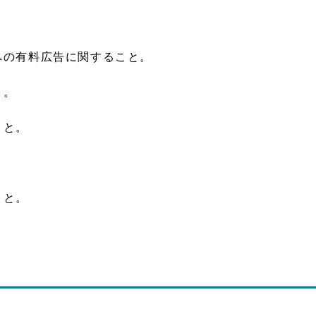
への有料広告に関すること。
と。
こと。
。
こと。