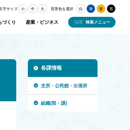
文字サイズ
小
中
大
背景色を選択
白
青
黄
黒
ちづくり
産業・ビジネス
検索メニュー
各課情報
支所・公民館・出張所
組織(部・課)