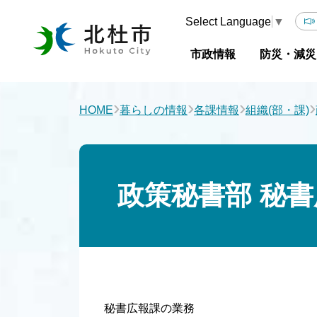
Select Language
▼
市政情報
防災・減災
›
›
›
›
HOME
暮らしの情報
各課情報
組織(部・課)
政策秘書部 秘
秘書広報課の業務