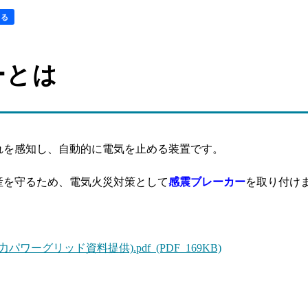
する
ーとは
れを感知し、自動的に電気を止める装置です。
産を守るため、電気火災対策として
感震ブレーカー
を取り付け
ーグリッド資料提供).pdf (PDF 169KB)