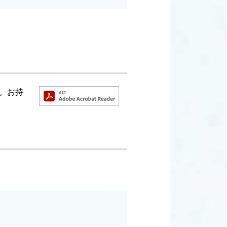
す。お持
。