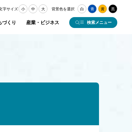
文字サイズ
小
中
大
背景色を選択
白
青
黄
黒
ちづくり
産業・ビジネス
検索メニュー