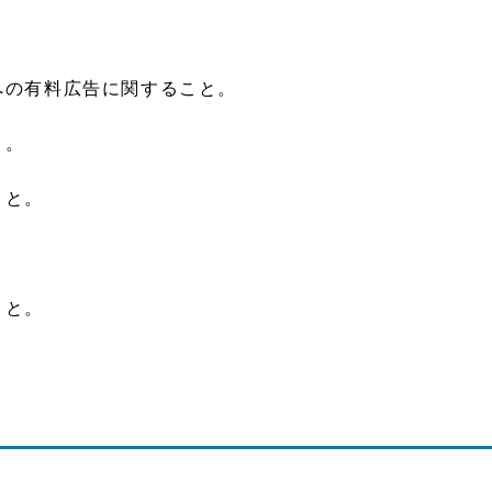
への有料広告に関すること。
と。
こと。
。
こと。