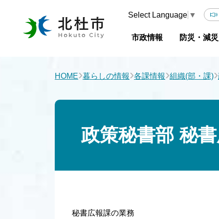
Select Language
▼
市政情報
防災・減災
›
›
›
›
HOME
暮らしの情報
各課情報
組織(部・課)
政策秘書部 秘
秘書広報課の業務