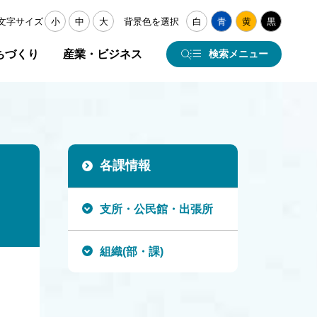
文字サイズ
小
中
大
背景色を選択
白
青
黄
黒
ちづくり
産業・ビジネス
検索メニュー
各課情報
支所・公民館・出張所
組織(部・課)