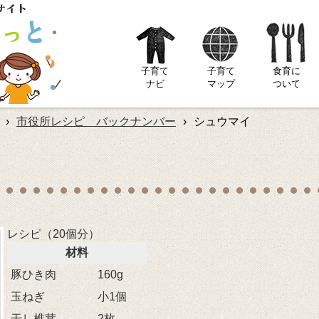
子育て
子育て
食育に
ナビ
マップ
ついて
›
市役所レシピ バックナンバー
›
シュウマイ
レシピ（20個分）
材料
豚ひき肉
160g
玉ねぎ
小1個
干し椎茸
2枚