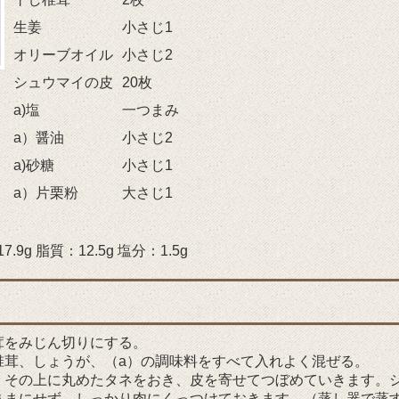
生姜
小さじ1
オリーブオイル
小さじ2
シュウマイの皮
20枚
a)塩
一つまみ
a）醤油
小さじ2
a)砂糖
小さじ1
a）片栗粉
大さじ1
9g 脂質：12.5g 塩分：1.5g
茸をみじん切りにする。
椎茸、しょうが、（a）の調味料をすべて入れよく混ぜる。
、その上に丸めたタネをおき、皮を寄せてつぼめていきます。
ままにせず、しっかり肉にくっつけておきます。（蒸し器で蒸