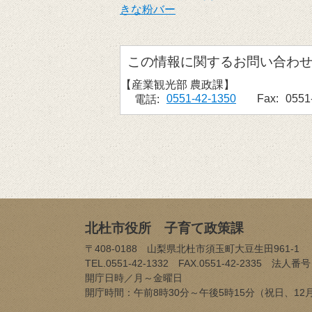
きな粉バー
お問い合わ
産業観光部 農政課
0551-42-1350
Fax:
0551
電話:
北杜市役所 子育て政策課
〒408-0188 山梨県北杜市須玉町大豆生田961-1
TEL.0551-42-1332 FAX.0551-42-2335
法人番号
開庁日時／月～金曜日
開庁時間：午前8時30分～午後5時15分（祝日、12