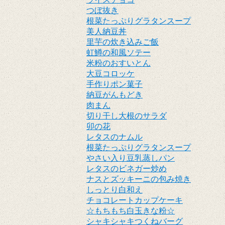
つぼ抜き
根菜たっぷりグラタンスープ
美人納豆丼
里芋の炊き込みご飯
虹鱒の和風ソテー
米粉のおすいとん
大豆コロッケ
手作りポン菓子
納豆がんもどき
肉まん
切り干し大根のサラダ
卯の花
レタスのナムル
根菜たっぷりグラタンスープ
やさい入り豆乳蒸しパン
レタスのビネガー炒め
ナスとズッキーニの包み焼き
しっとり白和え
チョコレートカップケーキ
☆もちもち白玉きな粉☆
シャキシャキつくねバーグ