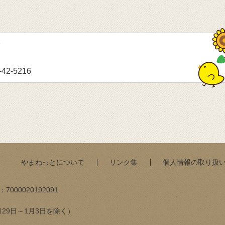
せ
-42-5216
やまねっとについて
リンク集
個人情報の取り扱
：
7000020192091
月29日～1月3日を除く）