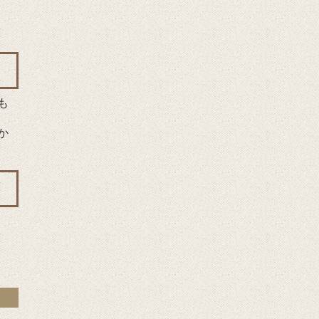
）
も
か