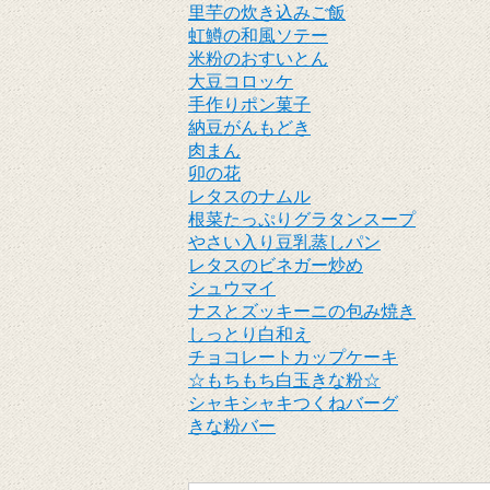
里芋の炊き込みご飯
虹鱒の和風ソテー
米粉のおすいとん
大豆コロッケ
手作りポン菓子
納豆がんもどき
肉まん
卯の花
レタスのナムル
根菜たっぷりグラタンスープ
やさい入り豆乳蒸しパン
レタスのビネガー炒め
シュウマイ
ナスとズッキーニの包み焼き
しっとり白和え
チョコレートカップケーキ
☆もちもち白玉きな粉☆
シャキシャキつくねバーグ
きな粉バー