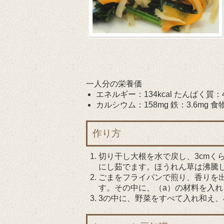
一人分の栄養価
エネルギー：134kcal たんぱく質：4.
カルシウム：158mg 鉄：3.6mg 食物
作り方
切り干し大根を水で戻し、3cmく
にし茹でます。ほうれん草は沸騰し
ごまをフライパンで煎り、香りを
す。その中に、（a）の材料を入
3の中に、野菜をすべて入れ和え