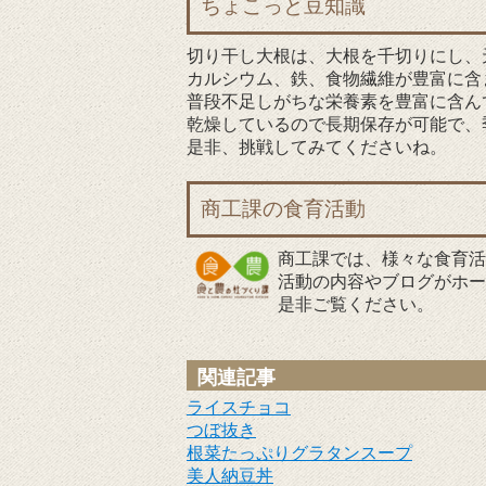
ちょこっと豆知識
切り干し大根は、大根を千切りにし、
カルシウム、鉄、食物繊維が豊富に含
普段不足しがちな栄養素を豊富に含ん
乾燥しているので長期保存が可能で、
是非、挑戦してみてくださいね。
商工課の食育活動
商工課では、様々な食育活
活動の内容やブログがホー
是非ご覧ください。
関連記事
ライスチョコ
つぼ抜き
根菜たっぷりグラタンスープ
美人納豆丼