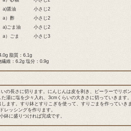
a)醤油
小さじ2
a）酢
小さじ2
a)ごま油
小さじ2
a）ごま
小さじ3
0g 脂質：6.1g
繊維：6.2g 塩分：0.9g
らいの長さに切ります。にんじんは皮を剥き、ピーラーでリボ
た湯に塩を少々入れ、3cmくらいの大きさに切っていきます
出します。すり鉢とすりこぎを使って、すりごまを作っていき
れドレッシングを作ります。
、小鉢に盛りつければ完成です。