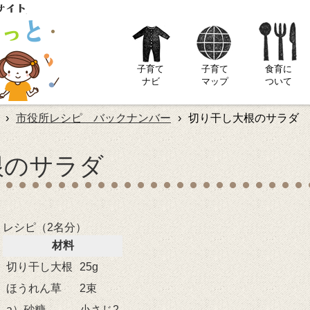
子育て
子育て
食育に
ナビ
マップ
ついて
›
市役所レシピ バックナンバー
›
切り干し大根のサラダ
根のサラダ
レシピ（2名分）
材料
切り干し大根
25g
ほうれん草
2束
a）砂糖
小さじ2