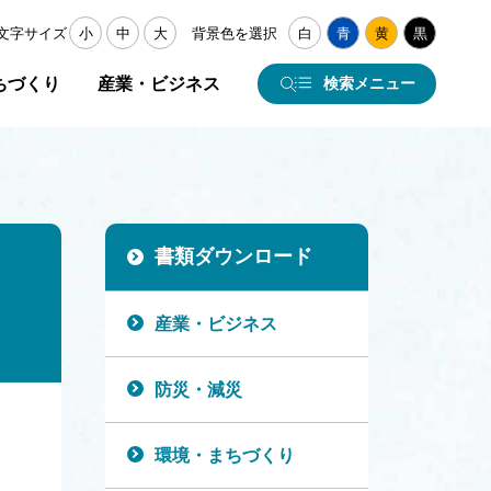
文字サイズ
小
中
大
背景色を選択
白
青
黄
黒
ちづくり
産業・ビジネス
検索メニュー
書類ダウンロード
産業・ビジネス
防災・減災
環境・まちづくり