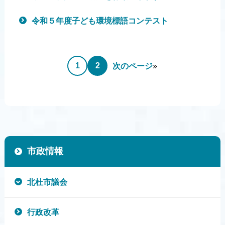
令和５年度子ども環境標語コンテスト
1
2
次のページ
»
市政情報
北杜市議会
行政改革