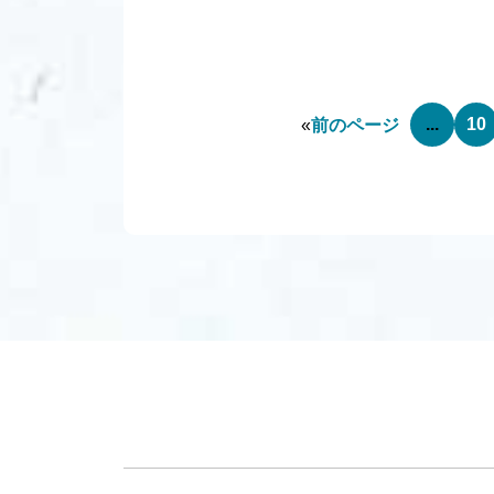
...
10
«
前のページ