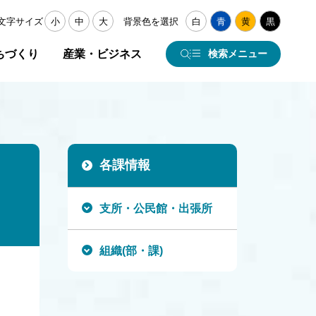
文字サイズ
小
中
大
背景色を選択
白
青
黄
黒
ちづくり
産業・ビジネス
検索メニュー
各課情報
支所・公民館・出張所
組織(部・課)