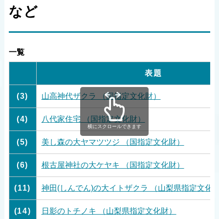
など
一覧
表題
(3)
山高神代ザクラ （国指定文化財）
(4)
八代家住宅 （国指定文化財）
横にスクロールできます
(5)
美し森の大ヤマツツジ （国指定文化財）
(6)
根古屋神社の大ケヤキ （国指定文化財）
(11)
神田(しんでん)の大イトザクラ （山梨県指定文化
(14)
日影のトチノキ （山梨県指定文化財）