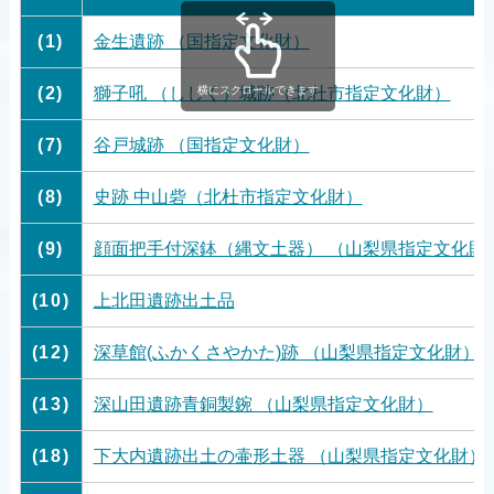
(1)
金生遺跡 （国指定文化財）
横にスクロールできます
(2)
獅子吼 （ししく）城跡（北杜市指定文化財）
(7)
谷戸城跡 （国指定文化財）
(8)
史跡 中山砦（北杜市指定文化財）
(9)
顔面把手付深鉢（縄文土器） （山梨県指定文化財
(10)
上北田遺跡出土品
(12)
深草館(ふかくさやかた)跡 （山梨県指定文化財）
(13)
深山田遺跡青銅製鋺 （山梨県指定文化財）
(18)
下大内遺跡出土の壷形土器 （山梨県指定文化財）