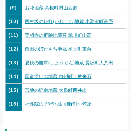
(9)
お花地蔵 高根町村山西割
(10)
西村坂の鉦打(かねうち)地蔵 小淵沢町高野
(11)
実相寺の厄除地蔵尊 武川町山高
(12)
前田のぼたもち地蔵 須玉町東向
(13)
夏秋の勝軍(しょうぐん)地蔵 長坂町大八田
(14)
国道沿いの地蔵 白州町上教来石
(15)
宮地の延命地蔵 大泉町西井出
(16)
福性院の子守地蔵 明野町小笠原