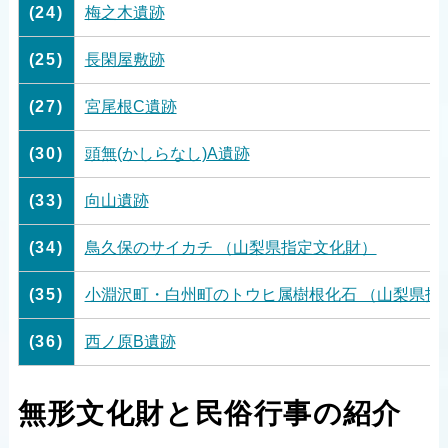
(24)
梅之木遺跡
(25)
長閑屋敷跡
(27)
宮尾根C遺跡
(30)
頭無(かしらなし)A遺跡
(33)
向山遺跡
(34)
鳥久保のサイカチ （山梨県指定文化財）
(35)
小淵沢町・白州町のトウヒ属樹根化石 （山梨県指
(36)
西ノ原B遺跡
無形文化財と民俗行事の紹介