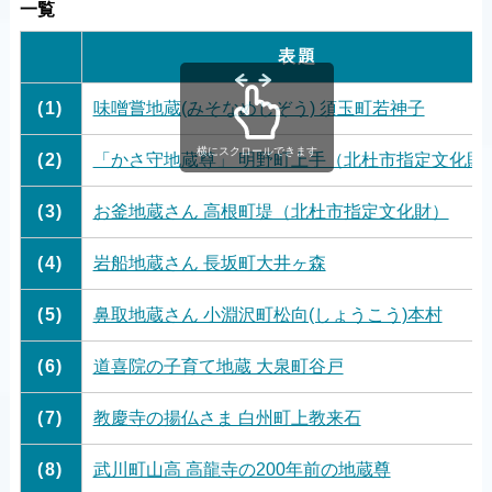
一覧
表題
(1)
味噌嘗地蔵(みそなめじぞう) 須玉町若神子
横にスクロールできます
(2)
「かさ守地蔵尊」 明野町上手（北杜市指定文化財
(3)
お釜地蔵さん 高根町堤（北杜市指定文化財）
(4)
岩船地蔵さん 長坂町大井ヶ森
(5)
鼻取地蔵さん 小淵沢町松向(しょうこう)本村
(6)
道喜院の子育て地蔵 大泉町谷戸
(7)
教慶寺の揚仏さま 白州町上教来石
(8)
武川町山高 高龍寺の200年前の地蔵尊