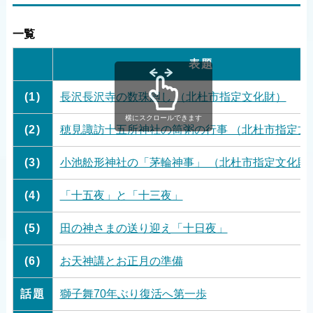
一覧
表題
(1)
長沢長沢寺の数珠廻し （北杜市指定文化財）
横にスクロールできます
(2)
穂見諏訪十五所神社の筒粥の行事 （北杜市指定文
(3)
小池舩形神社の「茅輪神事」 （北杜市指定文化財
(4)
「十五夜」と「十三夜」
(5)
田の神さまの送り迎え「十日夜」
(6)
お天神講とお正月の準備
話題
獅子舞70年ぶり復活へ第一歩