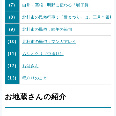
(7)
白州・高根・明野に伝わる「獅子舞」
(8)
北杜市の民俗行事：「雛まつり」は、三月？四月
(9)
北杜市の民俗：端午の節句
(10)
北杜市の民俗：マンガアレイ
(11)
ムシオクリ（虫送り）
(12)
お盆さん
(13)
稲刈りのこと
お地蔵さんの紹介